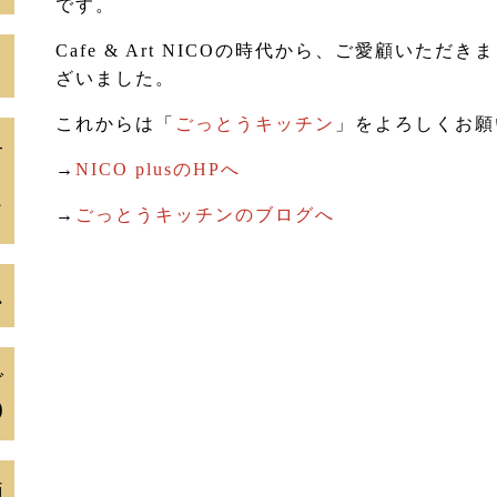
です。
Cafe & Art NICOの時代から、ご愛顧いた
１
ざいました。
これからは「
ごっとうキッチン
」をよろしくお願
子
→
NICO plusのHPへ
て
→
ごっとうキッチンのブログへ
ム
ご
)
価