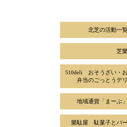
移
動
北芝の活動一
芝
510deli おそうざい・
弁当のごっとうデ
地域通貨「まーぶ
樂駄屋 駄菓子とバ