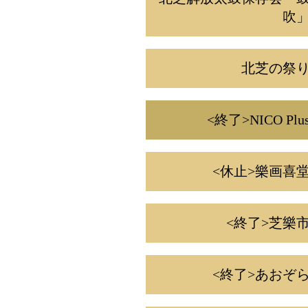
吹
北芝の祭
<終了>NICO Plu
<休止>樂画喜
<終了>芝樂
<終了>あおぞ