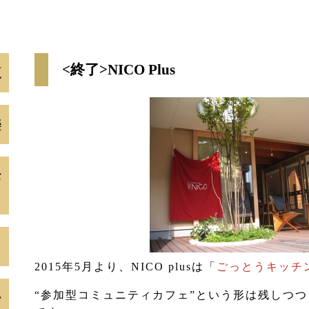
<終了>NICO Plus
覧
樂
お
リ
」
2015年5月より、NICO plusは「
ごっとうキッチ
“参加型コミュニティカフェ”という形は残しつ
ー