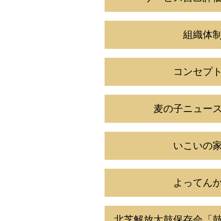
組織体
コンセプ
麦の子ニュー
いこいの
よってん
北芝解放太鼓保存会「