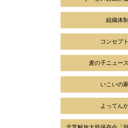
組織体
コンセプ
麦の子ニュー
いこいの
よってん
北芝解放太鼓保存会「