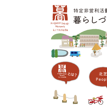
コ
メインメニュー
ン
テ
ン
ツ
へ