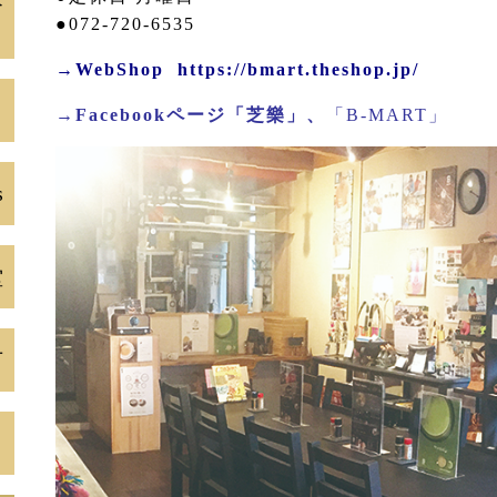
」
●072-720-6535
→WebShop https://bmart.theshop.jp/
り
→Facebookページ「芝樂」
、
「B-MART」
s
堂
市
ら