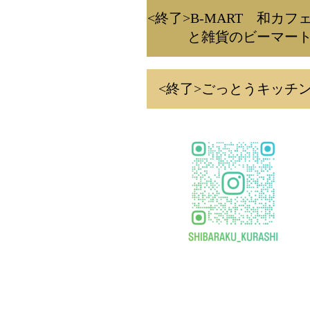
<終了>B-MART 和カフ
と雑貨のビーマー
<終了>ごっとうキッチ