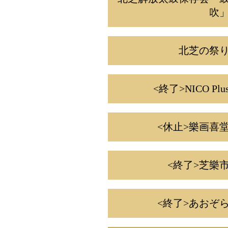
吹
北芝の祭
<終了>NICO Plu
<休止>樂画喜
<終了>芝樂
<終了>あおぞ