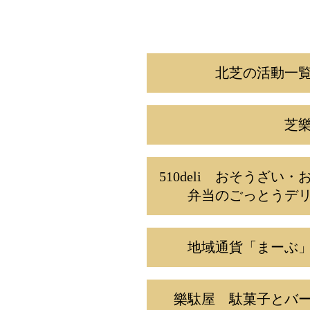
移
動
北芝の活動一
芝
510deli おそうざい・
弁当のごっとうデ
地域通貨「まーぶ
樂駄屋 駄菓子とバ