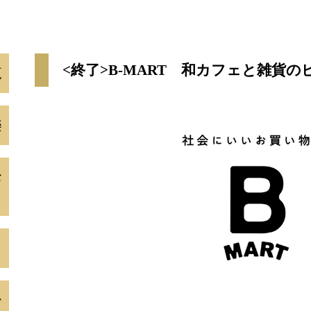
<終了>B-MART 和カフェと雑貨の
覧
樂
お
リ
」
ー