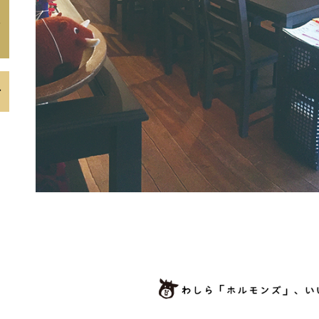
ェ
ト
ン