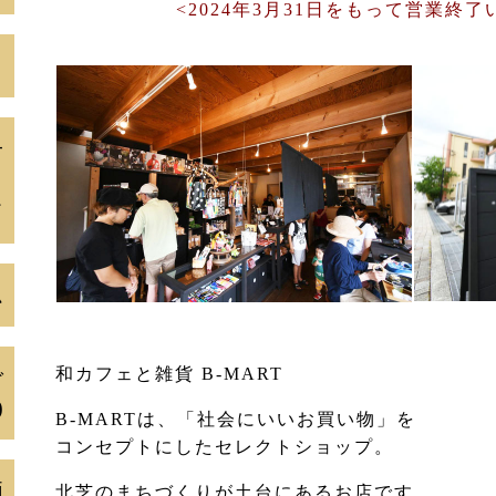
<2024年3月31日をもって営業終
１
子
て
ム
和カフェと雑貨 B-MART
ご
)
B-MARTは、「社会にいいお買い物」を
コンセプトにしたセレクトショップ。
価
北芝のまちづくりが土台にあるお店です。