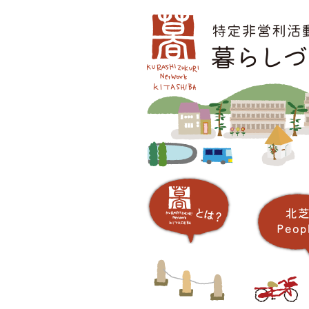
コ
メインメニュー
ン
テ
ン
ツ
へ