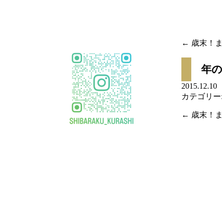
移
動
←
歳末！ま
投稿
年
ナビ
2015.12.
カテゴリー
ゲー
←
歳末！ま
ショ
投稿
ン
ナビ
ゲー
ショ
ン