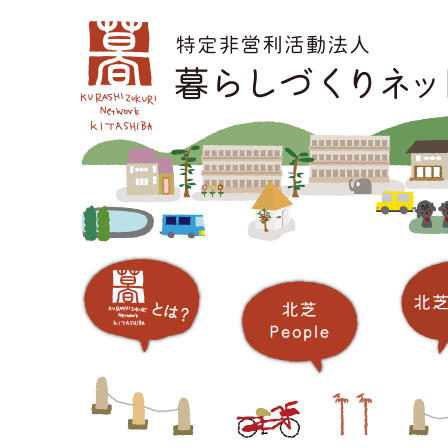
コ
メインメニュー
ン
テ
ン
ツ
へ