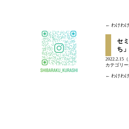
移
動
←
わけわけ
投稿
セ
ナビ
ち
ゲー
2022.2.1
カテゴリー
ショ
←
わけわけ
ン
投稿
ナビ
ゲー
ショ