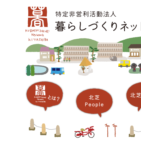
コ
メインメニュー
ン
テ
ン
ツ
へ