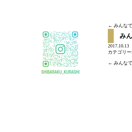
移
動
←
みんなで
投稿
み
ナビ
2017.10.
カテゴリー
ゲー
←
みんなで
投稿
ショ
ナビ
ン
ゲー
ショ
ン