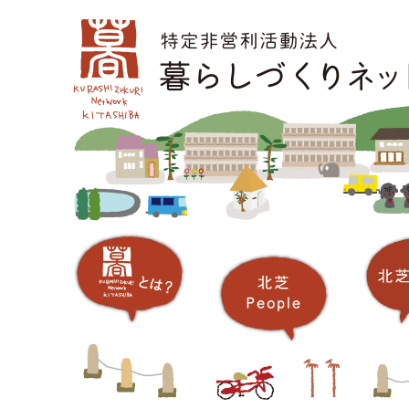
コ
メインメニュー
ン
テ
ン
ツ
へ