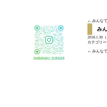
移
動
←
みんなで
投稿
み
ナビ
2018.1.3
カテゴリー
ゲー
←
みんなで
投稿
ショ
ナビ
ン
ゲー
ショ
ン