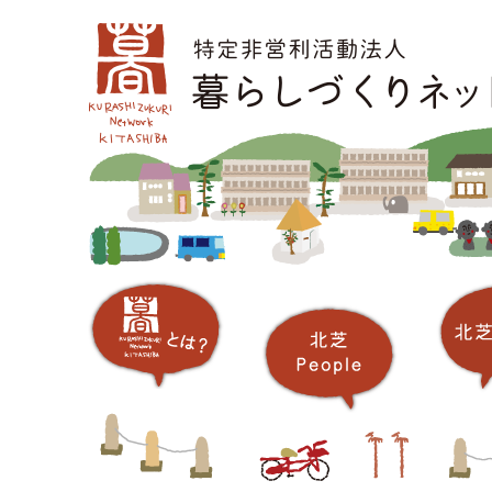
コ
メインメニュー
ン
テ
ン
ツ
へ