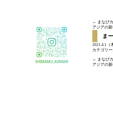
移
動
←
まなびカ
アジアの新
投稿
まー
ナビ
2021.4.1
カテゴリー
ゲー
←
まなびカ
ショ
アジアの新
投稿
ン
ナビ
ゲー
ショ
ン