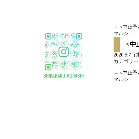
移
動
←
<中止予
マルシェ
投稿
<中
ナビ
2020.5.7
カテゴリー
ゲー
←
<中止予
ショ
マルシェ
投稿
ン
ナビ
ゲー
ショ
ン