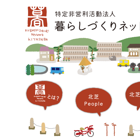
コ
メインメニュー
ン
テ
ン
ツ
へ