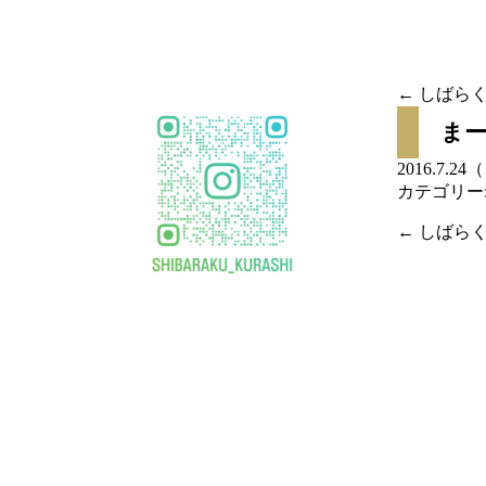
移
動
←
しばらく
投稿
まー
ナビ
2016.7.2
カテゴリー
ゲー
←
しばらく
投稿
ショ
ナビ
ン
ゲー
ショ
ン