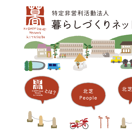
コ
メインメニュー
ン
テ
ン
ツ
へ