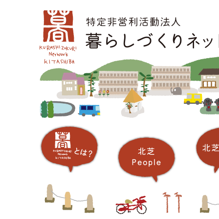
コ
メインメニュー
ン
テ
ン
ツ
へ