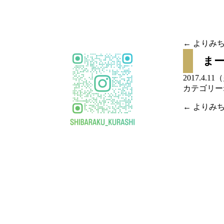
移
動
←
よりみち
投稿
ま
ナビ
2017.4.1
カテゴリー
ゲー
←
よりみち
投稿
ショ
ナビ
ン
ゲー
ショ
ン