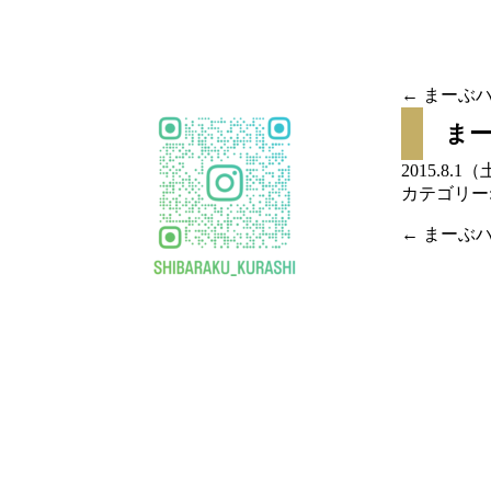
移
動
←
まーぶハ
投稿
ま
ナビ
2015.8.1
カテゴリー
ゲー
←
まーぶハ
投稿
ショ
ナビ
ン
ゲー
ショ
ン