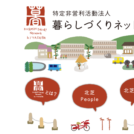
コ
メインメニュー
ン
テ
ン
ツ
へ