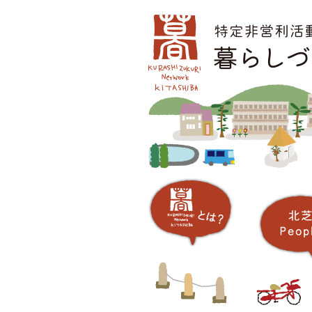
コ
メインメニュー
ン
テ
ン
ツ
へ