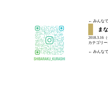
移
動
←
みんなで
投稿
ま
ナビ
2018.3.1
カテゴリー
ゲー
←
みんなで
投稿
ショ
ナビ
ン
ゲー
ショ
ン