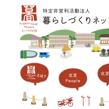
コ
メインメニュー
ン
テ
ン
ツ
へ