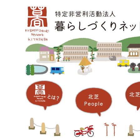
コ
メインメニュー
ン
テ
ン
ツ
へ