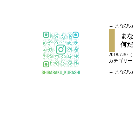
移
動
←
まなびカ
投稿
まな
何
ナビ
2018.7.3
ゲー
カテゴリー
←
まなびカ
ショ
投稿
ン
ナビ
ゲー
ショ