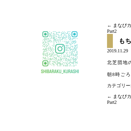
移
動
←
まなびカ
Part2
投稿
も
ナビ
2019.11.
ゲー
北芝団地
ショ
朝8時ご
ン
カテゴリー
←
まなびカ
Part2
投稿
ナビ