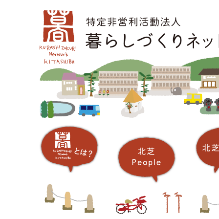
コ
メインメニュー
ン
テ
ン
ツ
へ