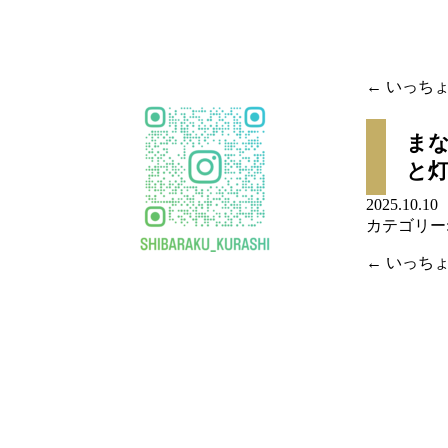
移
動
←
いっちょ
投稿
まな
ナビ
と
ゲー
2025.10.
カテゴリー
ショ
←
いっちょ
ン
投稿
ナビ
ゲー
ショ