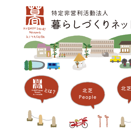
コ
メインメニュー
ン
テ
ン
ツ
へ