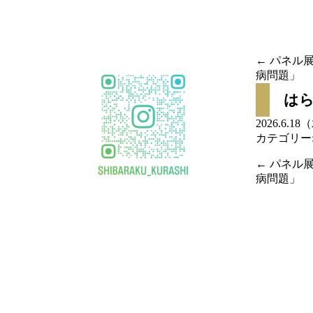
移
動
←
パネル展
病問題」
投稿
はら
ナビ
2026.6.1
カテゴリー
ゲー
←
パネル展
ショ
病問題」
投稿
ン
ナビ
ゲー
ショ
ン