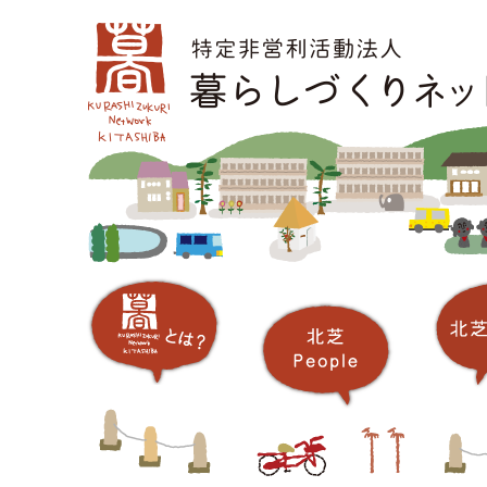
コ
メインメニュー
ン
テ
ン
ツ
へ