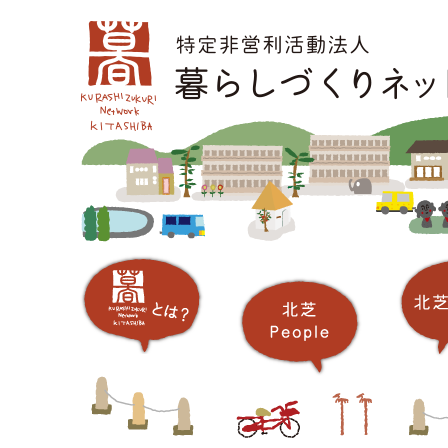
コ
メインメニュー
ン
テ
ン
ツ
へ