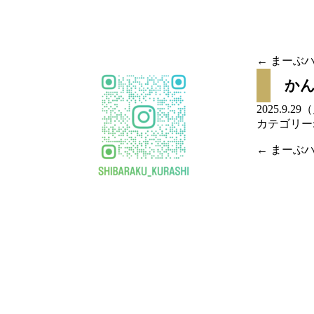
移
動
←
まーぶハ
投稿
か
ナビ
2025.9.2
カテゴリー
ゲー
←
まーぶハ
投稿
ショ
ナビ
ン
ゲー
ショ
ン