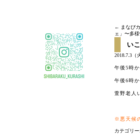
移
動
←
まなびカ
ェ」〜多様
投稿
い
ナビ
2018.7.3
ゲー
午後5時か
ショ
午後6時
ン
萱野老人
※悪天候
カテゴリー