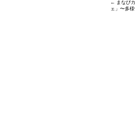
←
まなびカ
ェ」〜多様
投稿
ナビ
ゲー
ショ
ン